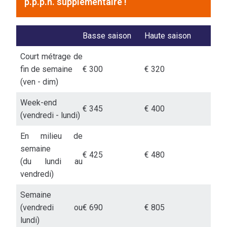
p.p.p.n. supplémentaire !
Basse saison
Haute saison
Court métrage de
fin de semaine
€
300
€
320
(ven - dim)
Week-end
€
345
€
400
(vendredi - lundi)
En milieu de
semaine
€
425
€
480
(du lundi au
vendredi)
Semaine
(vendredi ou
€
690
€
805
lundi)